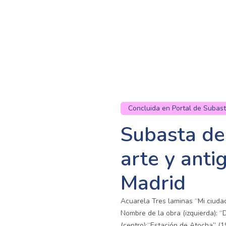
Concluida en Portal de Subas
Subasta de
arte y ant
Madrid
Acuarela Tres laminas “Mi ciuda
Nombre de la obra (izquierda): 
(centro):“Estación de Atocha” (1