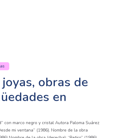
tas
 joyas, obras de
igüedades en
d” con marco negro y cristal Autora Paloma Suárez
“Desde mi ventana” (1986). Nombre de la obra
986) Nombre de la obra (derecha): “Retiro” (1986)