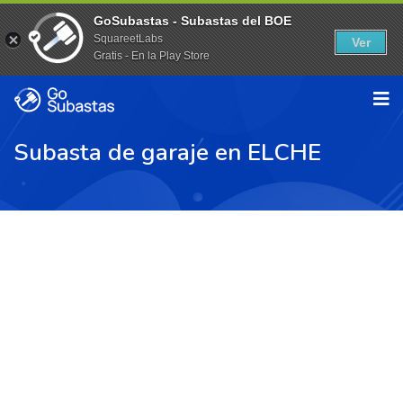
GoSubastas - Subastas del BOE
SquareetLabs
Ver
Gratis - En la Play Store
Subasta de garaje en ELCHE