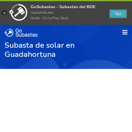
GoSubastas - Subastas del BOE
SquareetLabs
Ver
Gratis - En la Play Store
Subasta de solar en
Guadahortuna