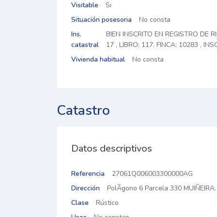
Visitable
Si
Situación posesoria
No consta
Ins.
BIEN INSCRITO EN REGISTRO DE RI
catastral
17 , LIBRO: 117. FINCA: 10283 , INS
Vivienda habitual
No consta
Catastro
Datos descriptivos
Referencia
27061Q006003300000AG
Dirección
PolÃ­gono 6 Parcela 330 MUIÑEIR
Clase
Rústico