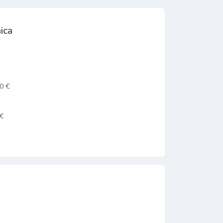
ica
0 €
 €