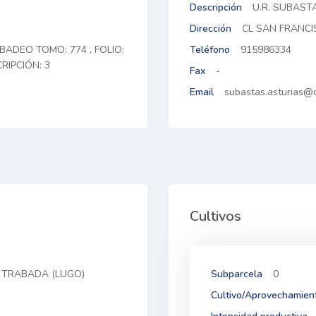
Descripción
U.R. SUBAST
Dirección
CL SAN FRANCI
BADEO TOMO: 774 , FOLIO:
Teléfono
915986334
CRIPCIÓN: 3
Fax
-
Email
subastas.asturias@c
Cultivos
A. TRABADA (LUGO)
Subparcela
0
Cultivo/Aprovechamien