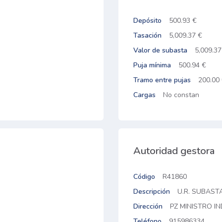
Depósito
500.93 €
Tasación
5,009.37 €
Valor de subasta
5,009.37
Puja mínima
500.94 €
Tramo entre pujas
200.00
Cargas
No constan
Autoridad gestora
Código
R41860
Descripción
U.R. SUBAST
Dirección
PZ MINISTRO IN
Teléfono
915986334