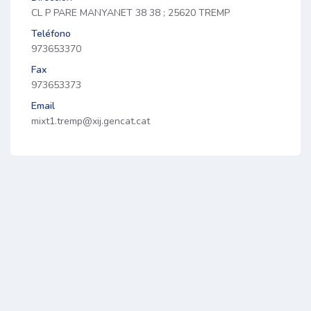
CL P PARE MANYANET 38 38 ; 25620 TREMP
Teléfono
973653370
Fax
973653373
Email
mixt1.tremp@xij.gencat.cat