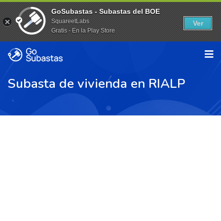
GoSubastas - Subastas del BOE
SquareetLabs
Ver
Gratis - En la Play Store
Subasta de vivienda en RIALP