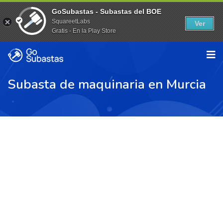
GoSubastas - Subastas del BOE
SquareetLabs
Ver
Gratis - En la Play Store
Subasta de maquinaria en Murcia