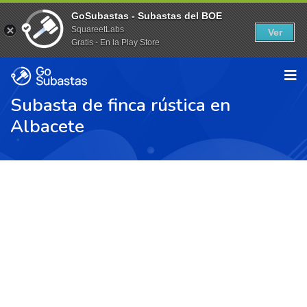
GoSubastas - Subastas del BOE
SquareetLabs
Ver
Gratis - En la Play Store
Subasta de finca rústica en
Albacete