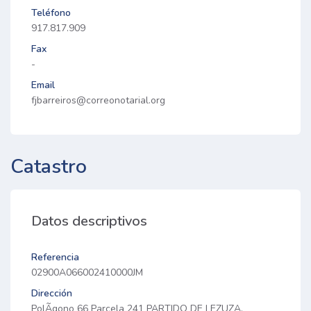
Teléfono
917.817.909
Fax
-
Email
fjbarreiros@correonotarial.org
Catastro
Datos descriptivos
Referencia
02900A066002410000JM
Dirección
PolÃ­gono 66 Parcela 241 PARTIDO DE LEZUZA.