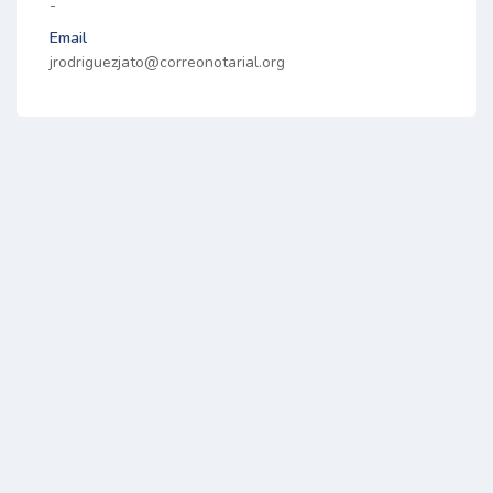
-
Email
jrodriguezjato@correonotarial.org