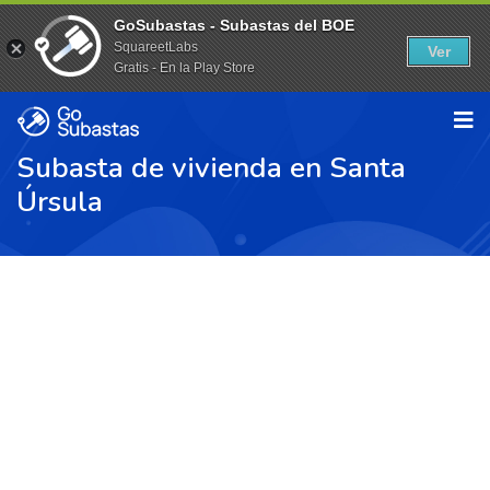
GoSubastas - Subastas del BOE
SquareetLabs
Ver
Gratis - En la Play Store
Subasta de vivienda en Santa
Úrsula