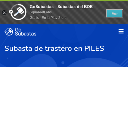
GoSubastas - Subastas del BOE
SquareetLabs
Ver
Gratis - En la Play Store
Subasta de trastero en PILES