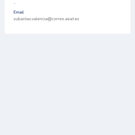
-
Email
subastas.valencia@correo.aeat.es