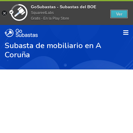
GoSubastas - Subastas del BOE
SquareetLabs
Ver
Gratis - En la Play Store
Subasta de mobiliario en A
Coruña