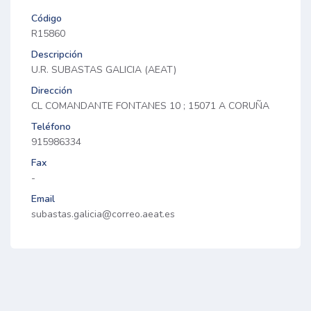
Código
R15860
Descripción
U.R. SUBASTAS GALICIA (AEAT)
Dirección
CL COMANDANTE FONTANES 10 ; 15071 A CORUÑA
Teléfono
915986334
Fax
-
Email
subastas.galicia@correo.aeat.es