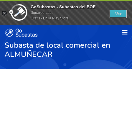
GoSubastas - Subastas del BOE
SquareetLabs
Ver
Gratis - En la Play Store
Subasta de local comercial en
ALMUÑECAR