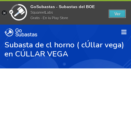
GoSubastas - Subastas del BOE
SquareetLabs
Ver
Gratis - En la Play Store
Subasta de cl horno ( cÚllar vega)
en CÚLLAR VEGA