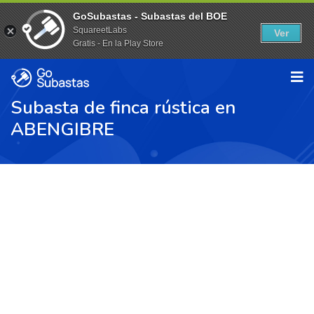
GoSubastas - Subastas del BOE
SquareetLabs
Ver
Gratis - En la Play Store
Subasta de finca rústica en
ABENGIBRE