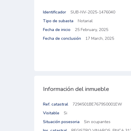
Identificador
SUB-NV-2025-1476040
Tipo de subasta
Notarial
Fecha de inicio
25 February, 2025
Fecha de conclusión
17 March, 2025
Información del inmueble
Ref. catastral
7294501BE7679S0001EW
Visitable
Si
Situación posesoria
Sin ocupantes
Ins. catastral
REGISTRO VINAROS, FINCA 31