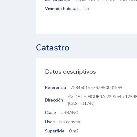
Vivienda habitual
No
Catastro
Datos descriptivos
Referencia
7294501BE7679S0001EW
AV DE LA FIGUERA 22 Suelo 1259
Dirección
(CASTELLÃN)
Clase
URBANO
Usos
No constan
Superficie
0 m2