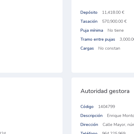
Depósito
11,418.00 €
Tasación
570,900.00 €
Puja mínima
No tiene
Tramo entre pujas
3,000.0
Cargas
No constan
Autoridad gestora
Código
1404799
Descripción
Enrique Monto
Dirección
Calle Mayor, núm
224
Teléfono
964.225.969