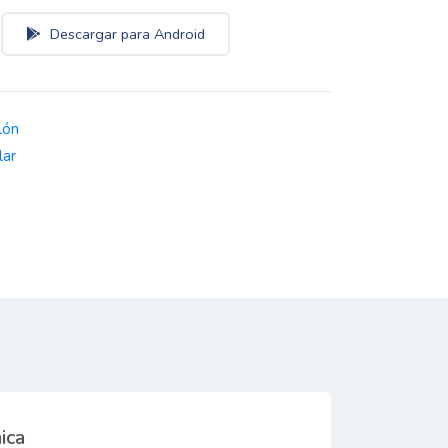
Descargar para Android
lón
lar
ica