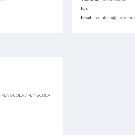
Fax
-
Email
emalcon@correonota
8 PENISCOLA / PEÑISCOLA