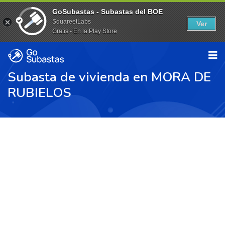
GoSubastas - Subastas del BOE
SquareetLabs
Ver
Gratis - En la Play Store
Subasta de vivienda en MORA DE
RUBIELOS