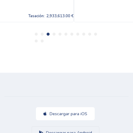
,613.00 €
Tasación:
2,933
Descargar para iOS
Descargar para Android