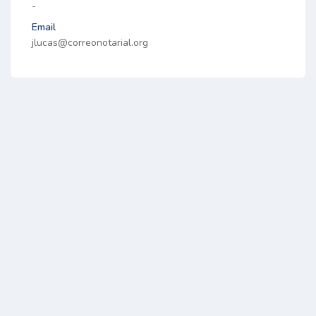
-
Email
jlucas@correonotarial.org