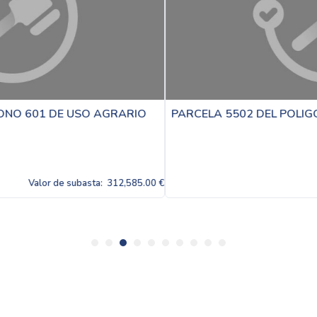
GRARIO
PARCELA 5502 DEL POLIGO 601 DE USO AGRA
12,585.00 €
Valor de subasta:
3