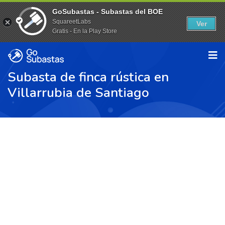
GoSubastas - Subastas del BOE
SquareetLabs
Ver
Gratis - En la Play Store
Subasta de finca rústica en
Villarrubia de Santiago