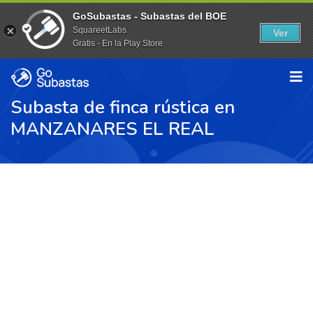
GoSubastas - Subastas del BOE
SquareetLabs
Ver
Gratis - En la Play Store
Subasta de finca rústica en
MANZANARES EL REAL