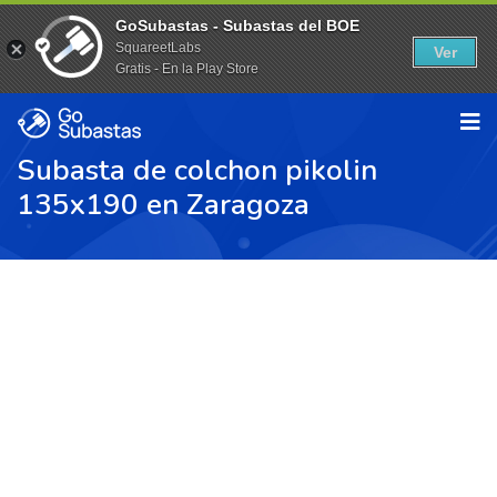
GoSubastas - Subastas del BOE
SquareetLabs
Ver
Gratis - En la Play Store
Subasta de colchon pikolin
135x190 en Zaragoza