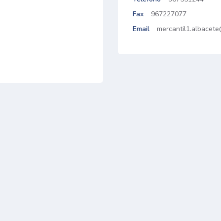
Fax
967227077
Email
mercantil1.albacete