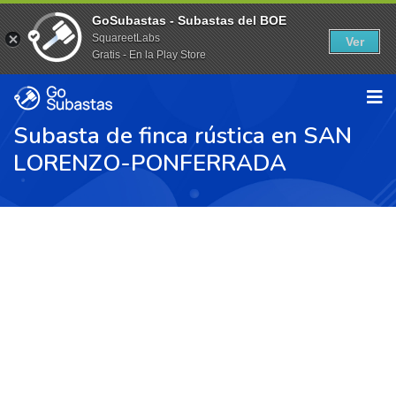
GoSubastas - Subastas del BOE
SquareetLabs
Ver
Gratis - En la Play Store
Subasta de finca rústica en SAN
LORENZO-PONFERRADA