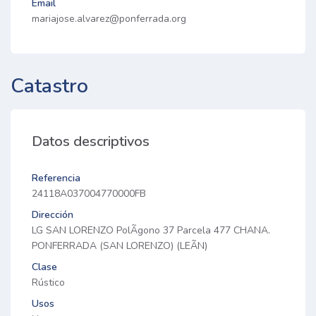
Email
mariajose.alvarez@ponferrada.org
Catastro
Datos descriptivos
Referencia
24118A037004770000FB
Dirección
LG SAN LORENZO PolÃ­gono 37 Parcela 477 CHANA.
PONFERRADA (SAN LORENZO) (LEÃN)
Clase
Rústico
Usos