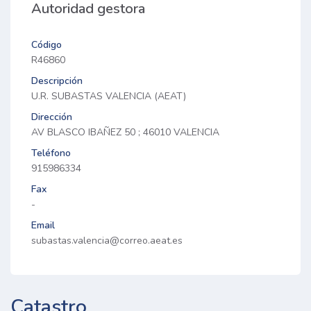
Autoridad gestora
Código
R46860
Descripción
U.R. SUBASTAS VALENCIA (AEAT)
Dirección
AV BLASCO IBAÑEZ 50 ; 46010 VALENCIA
Teléfono
915986334
Fax
-
Email
subastas.valencia@correo.aeat.es
Catastro