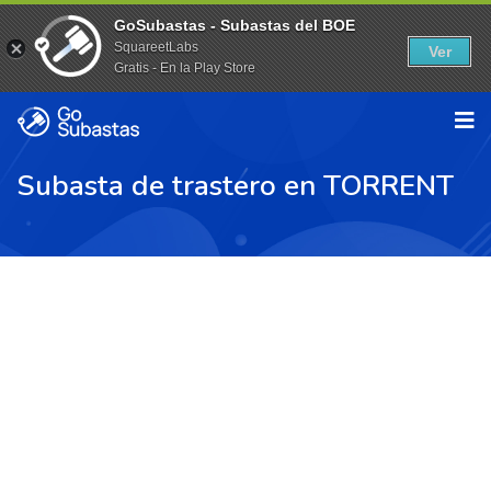
GoSubastas - Subastas del BOE
SquareetLabs
Ver
Gratis - En la Play Store
Subasta de trastero en TORRENT