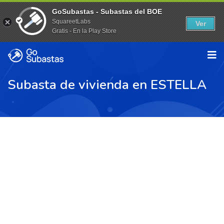
GoSubastas - Subastas del BOE
SquareetLabs
Ver
Gratis - En la Play Store
Subasta de vivienda en ESTELLA