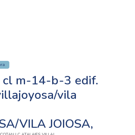
ora
 cl m-14-b-3 edif.
villajoyosa/vila
SA/VILA JOIOSA,
ALCOTAN I C ATALAIES VILLAJ