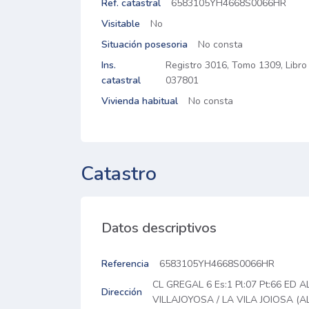
Ref. catastral
6583105YH4668S0066HR
Visitable
No
Situación posesoria
No consta
Ins.
Registro 3016, Tomo 1309, Libro 
catastral
037801
Vivienda habitual
No consta
Catastro
Datos descriptivos
Referencia
6583105YH4668S0066HR
CL GREGAL 6 Es:1 Pl:07 Pt:66 ED 
Dirección
VILLAJOYOSA / LA VILA JOIOSA (A