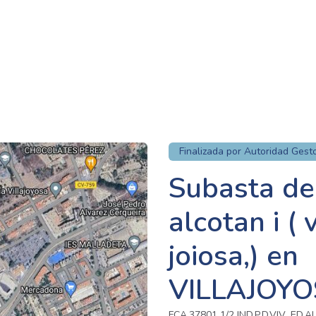
Finalizada por Autoridad Gest
Subasta de
alcotan i ( 
joiosa,) en
VILLAJOYO
FCA.37801 1/2 IND.P.D.VIV .ED.