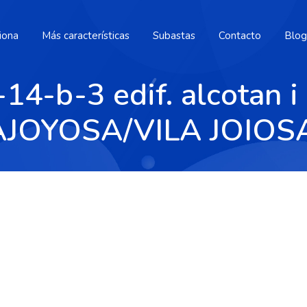
iona
Más características
Subastas
Contacto
Blog
4-b-3 edif. alcotan i (
LLAJOYOSA/VILA JOIOS