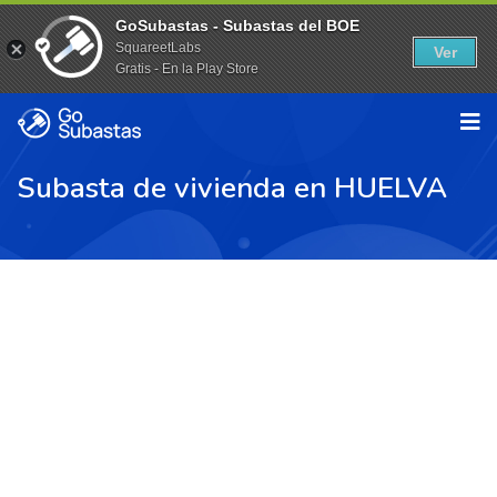
GoSubastas - Subastas del BOE
SquareetLabs
Ver
Gratis - En la Play Store
Subasta de vivienda en HUELVA