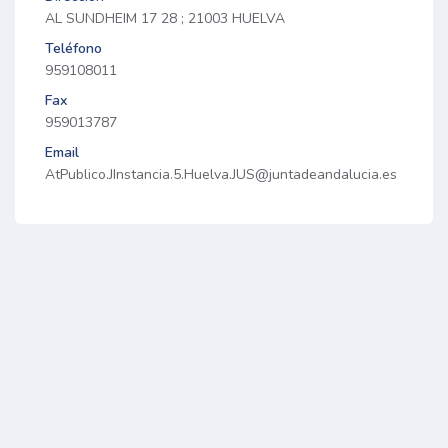
AL SUNDHEIM 17 28 ; 21003 HUELVA
Teléfono
959108011
Fax
959013787
Email
AtPublico.JInstancia.5.Huelva.JUS@juntadeandalucia.es