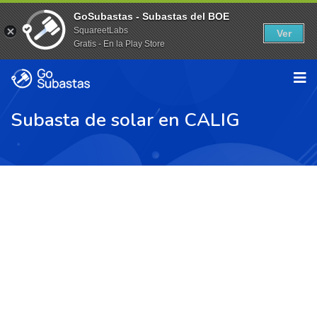
GoSubastas - Subastas del BOE
SquareetLabs
Ver
Gratis - En la Play Store
Subasta de solar en CALIG