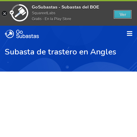
GoSubastas - Subastas del BOE
SquareetLabs
Ver
Gratis - En la Play Store
Subasta de trastero en Angles