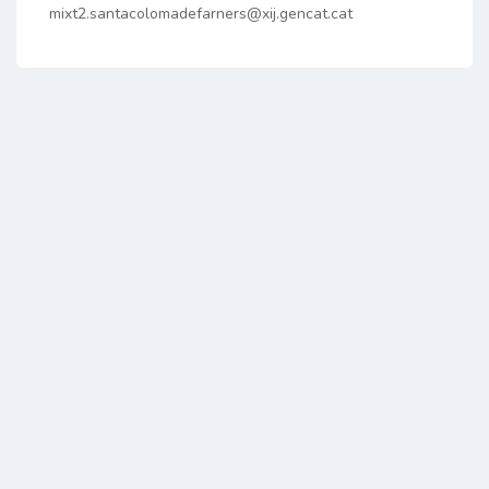
mixt2.santacolomadefarners@xij.gencat.cat