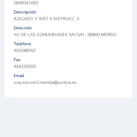
0608341003
Descripción
JUZGADO 1ª INST E INSTRUCC. 3
Dirección
AV DE LAS COMUNIDADES S/N S/N ; 06800 MERIDA
Teléfono
924388767
Fax
924330555
Email
scej.seccion1.merida@justicia.es