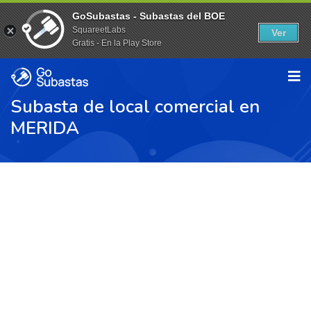
GoSubastas - Subastas del BOE
SquareetLabs
Ver
Gratis - En la Play Store
Subasta de local comercial en
MERIDA