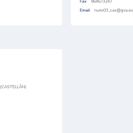
Fax
964673247
Email
numi03_cas@gva.es
(CASTELLÃN)