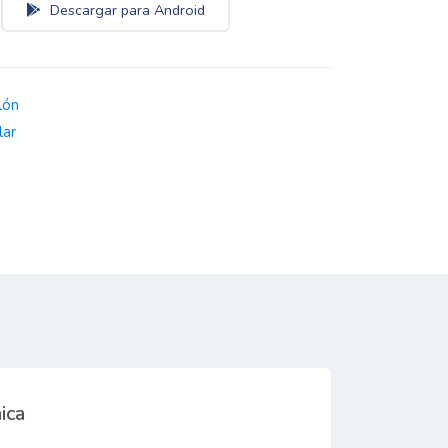
Descargar para Android
lón
lar
ica