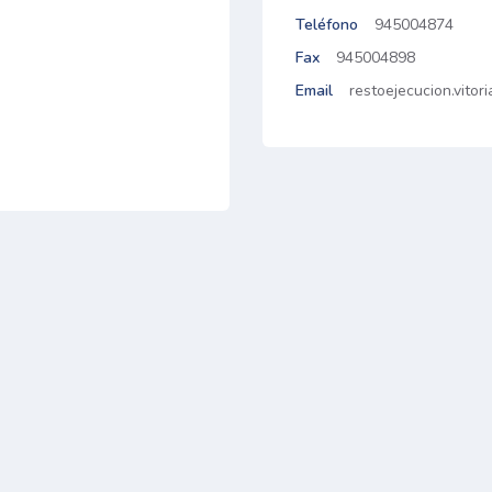
Teléfono
945004874
Fax
945004898
Email
restoejecucion.vitor