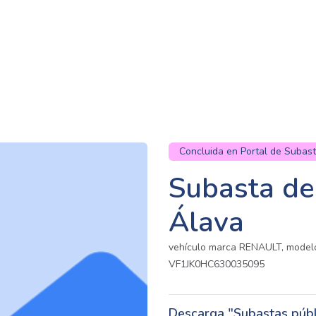
Concluida en Portal de Subas
Subasta de
Álava
vehículo marca RENAULT, model
VF1JK0HC630035095
Descarga "Subastas públi